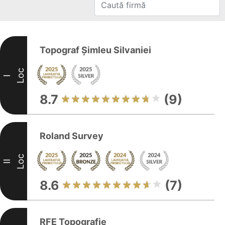
Topograf Șimleu Silvaniei
Loc
I
8.7
(9)
Roland Survey
Loc
II
8.6
(7)
RFE Topografie