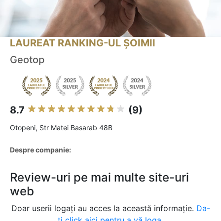
LAUREAT RANKING-UL ȘOIMII
Geotop
8.7
(9)
Otopeni, Str Matei Basarab 48B
Despre companie:
Review-uri pe mai multe site-uri
web
Doar userii logați au acces la această informație.
Da-
ți click aici pentru a vă loga.