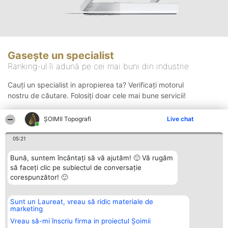
Gasește un specialist
Ranking-ul îi adună pe cei mai buni din industrie
Cauți un specialist in apropierea ta? Verificați motorul
nostru de căutare. Folosiți doar cele mai bune servicii!
ȘOIMII Topografi
Live chat
Căutare
05:21
Bună, suntem încântați să vă ajutăm! 🙂 Vă rugăm
să faceți clic pe subiectul de conversație
corespunzător! 🙂
Sunt un Laureat, vreau să ridic materiale de
Organizator Ranking
Plebiscyt
Contact
marketing
BRIGHT SOLUTIONS BR SRL
Câștigătorii
Contact
Aleea Timisul De Sus 2 Bl. A30
Lista Tuturor
Vreau să-mi înscriu firma in proiectul Șoimii
Sc. A Et. 4 Ap. 13 Cod 061952
Laureaților