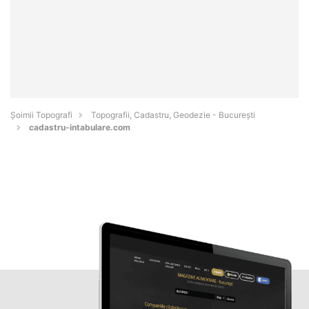
Șoimii Topografi
Topografii, Cadastru, Geodezie - Bucureşti
cadastru-intabulare.com