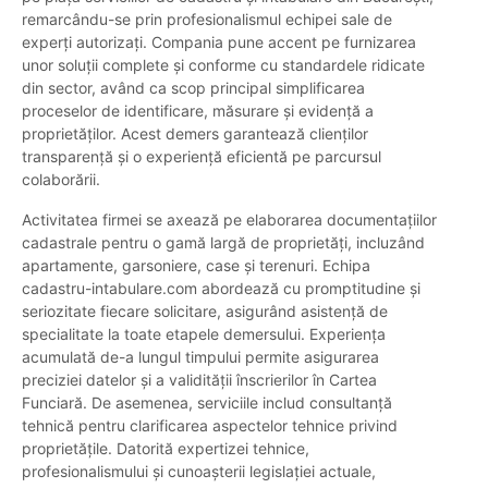
remarcându-se prin profesionalismul echipei sale de
experți autorizați. Compania pune accent pe furnizarea
unor soluții complete și conforme cu standardele ridicate
din sector, având ca scop principal simplificarea
proceselor de identificare, măsurare și evidență a
proprietăților. Acest demers garantează clienților
transparență și o experiență eficientă pe parcursul
colaborării.
Activitatea firmei se axează pe elaborarea documentațiilor
cadastrale pentru o gamă largă de proprietăți, incluzând
apartamente, garsoniere, case și terenuri. Echipa
cadastru-intabulare.com abordează cu promptitudine și
seriozitate fiecare solicitare, asigurând asistență de
specialitate la toate etapele demersului. Experiența
acumulată de-a lungul timpului permite asigurarea
preciziei datelor și a validității înscrierilor în Cartea
Funciară. De asemenea, serviciile includ consultanță
tehnică pentru clarificarea aspectelor tehnice privind
proprietățile. Datorită expertizei tehnice,
profesionalismului și cunoașterii legislației actuale,