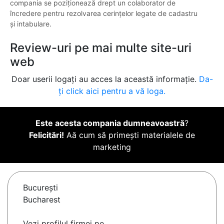
compania se poziționează drept un colaborator de
încredere pentru rezolvarea cerințelor legate de cadastru
și intabulare.
Review-uri pe mai multe site-uri
web
Doar userii logați au acces la această informație.
Da-
ți click aici pentru a vă loga.
Este acesta compania dumneavoastră
?
Felicitări!
Aă cum să primești materialele de
marketing
Bucureşti
Bucharest
Vezi profilul firmei pe