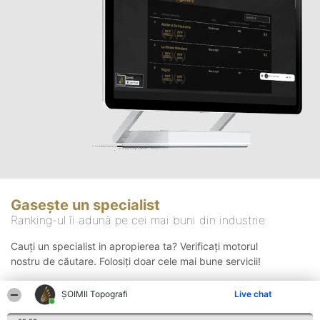
Gasește un specialist
Ranking-ul îi adună pe cei mai buni din industrie
Cauți un specialist in apropierea ta? Verificați motorul
nostru de căutare. Folosiți doar cele mai bune servicii!
ȘOIMII Topografi
Live chat
Căutare