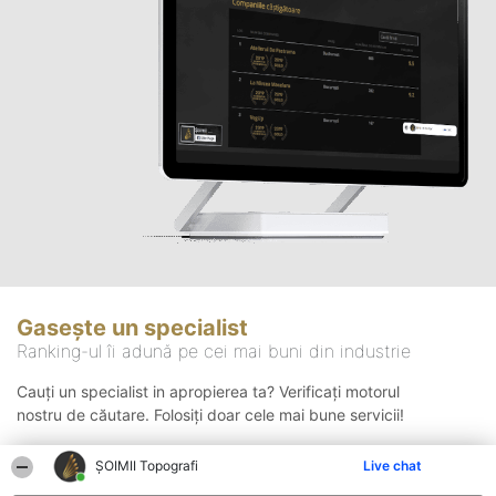
Gasește un specialist
Ranking-ul îi adună pe cei mai buni din industrie
Cauți un specialist in apropierea ta? Verificați motorul
nostru de căutare. Folosiți doar cele mai bune servicii!
ȘOIMII Topografi
Live chat
Căutare