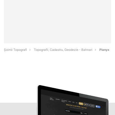
Șoimii Topografi
Topografii, Cadastru, Geodezie - Bahnari
Planyx