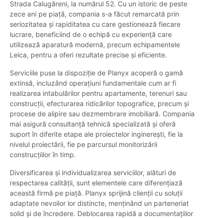
Strada Calugăreni, la numărul 52. Cu un istoric de peste
zece ani pe piață, compania s-a făcut remarcată prin
seriozitatea și rapiditatea cu care gestionează fiecare
lucrare, beneficiind de o echipă cu experiență care
utilizează aparatură modernă, precum echipamentele
Leica, pentru a oferi rezultate precise și eficiente.
Serviciile puse la dispoziție de Planyx acoperă o gamă
extinsă, incluzând operațiuni fundamentale cum ar fi
realizarea intabulărilor pentru apartamente, terenuri sau
construcții, efecturarea ridicărilor topografice, precum și
procese de alipire sau dezmembrare imobiliară. Compania
mai asigură consultanță tehnică specializată și oferă
suport în diferite etape ale proiectelor inginerești, fie la
nivelul proiectării, fie pe parcursul monitorizării
construcțiilor în timp.
Diversificarea și individualizarea serviciilor, alături de
respectarea calității, sunt elementele care diferențiază
această firmă pe piață. Planyx sprijină clienții cu soluții
adaptate nevoilor lor distincte, menținând un parteneriat
solid și de încredere. Deblocarea rapidă a documentațiilor