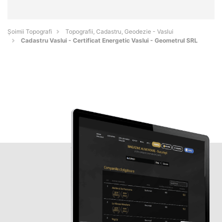
Șoimii Topografi
Topografii, Cadastru, Geodezie - Vaslui
Cadastru Vaslui - Certificat Energetic Vaslui - Geometrul SRL