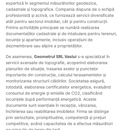
expertiză în segmentul măsurătorilor geodezice,
cadastrale și topografice. Compania dispune de o echipă
profesionistă și activă, ce furnizează servicii diversificate
atât pentru sectorul imobiliar, cât și pentru construcții.
Printre activitățile principale se numără realizarea
documentațiilor cadastrale și de intabulare pentru terenuri,
locuințe și apartamente, inclusiv operațiuni de
dezmembrare sau alipire a proprietăților.
De asemenea,
Geometrul SRL Vaslui
s-a specializat în
servicii avansate de topografie, acoperind elaborarea
planurilor de situație, trasarea axelor și punctelor
importante din construcție, calculul terasamentelor și
monitorizarea structurii clădirilor. Societatea asigură,
totodată, elaborarea certificatelor energetice, evaluând
consumul de energie și emisiile de CO2, clasificând
locuințele după performanță energetică. Aceste
documente sunt esențiale în recepția, vânzarea,
închirierea sau reabilitarea imobilelor. Firma se distinge
prin seriozitate, promptitudine, competență și prețuri
competitive, având capacitatea de a efectua măsurători
pe orice tip de teren din țară.