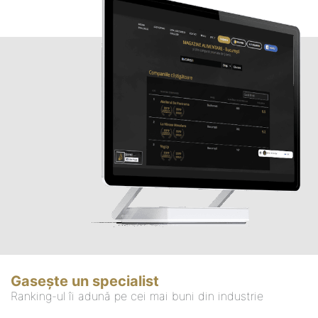
Gasește un specialist
Ranking-ul îi adună pe cei mai buni din industrie