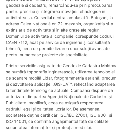
geodezie și cadastru, remarcându-se prin preocuparea
pentru precizie și integrarea inovației tehnologice în
activitatea sa. Cu sediul central amplasat în Botoșani, la
adresa Calea Națională nr. 72, mezanin, organizația și-a
extins aria de activitate și în alte orașe ale regiunii.
Domeniul de activitate al companiei corespunde codului
CAEN 7112, axat pe servicii de inginerie și consultanță
tehnică, ceea ce permite livrarea unor soluții avansate
pentru numeroase proiecte de specialitate.
Printre serviciile asigurate de Geodezie Cadastru Moldova
se numără topografia inginerească, utilizarea tehnologiei
de scanare mobilă Lidar, fotogrammetria aeriană, precum
și dezvoltarea aplicației „GIS-UAT”, reflectând adaptarea
la tendințele tehnologice actuale. Compania dispune de
autorizare din partea Agenției Naționale de Cadastru și
Publicitate Imobiliară, ceea ce asigură respectarea
cadrului legal și calitatea lucrărilor. De asemenea,
societatea deține certificări ISO/IEC 27001, ISO 9001 și
ISO 14001, ce confirmă angajamentul față de calitate,
securitatea informațiilor și protecția mediului.