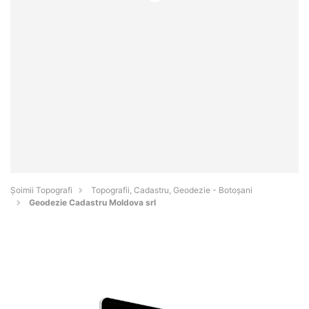
Șoimii Topografi
Topografii, Cadastru, Geodezie - Botoşani
Geodezie Cadastru Moldova srl