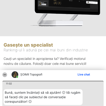
Gasește un specialist
Ranking-ul îi adună pe cei mai buni din industrie
Cauți un specialist in apropierea ta? Verificați motorul
nostru de căutare. Folosiți doar cele mai bune servicii!
ȘOIMII Topografi
Live chat
Căutare
11:02
Bună, suntem încântați să vă ajutăm! 🙂 Vă rugăm
să faceți clic pe subiectul de conversație
corespunzător! 🙂