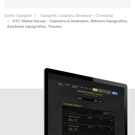
Șoimii Topografi
Topografii, Cadastru, Geodezie - Constanţa
GTC Global Survey - Cadastru si intabulare, Ridicare topografica,
Asistenta topografica, Trasare