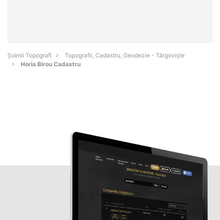
Șoimii Topografi
Topografii, Cadastru, Geodezie - Târgovişte
Horia Birou Cadastru