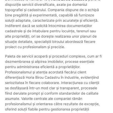
dispoziție servicii diversificate, axate pe domeniul
topografiei și cadastrului. Compania dispune de o echipă
bine pregătită și experimentată, capabilă să furnizeze
soluții adaptate, caracterizate prin acuratețe și eficiență.
Indiferent dacă se solicită întocmirea documentațiilor
cadastrale și de intabulare pentru locuințe, terenuri sau
alte proprietăți, ori se dorește realizarea unor planuri de
situație detaliate, specialiștii biroului abordează fiecare
proiect cu profesionalism și precizie.
Paleta de servicii acoperă și proceduri complexe, cum ar fi
dezmembrarea și alipirea imobilelor, procese esențiale
pentru administrarea eficientă a proprietăților.
Profesionalismul și atenția acordată fiecărui client
diferențiază Horia Birou Cadastru în industrie, evidențiind
seriozitatea în fiecare colaborare. Interacțiunea cu clienții
se desfășoară într-un mod clar și transparent, procesele
fiind derulate prompt și conform standardelor de calitate
asumate. Valorile centrale ale companiei rămân
profesionalismul și orientarea către rezultate de excepție,
oferind soluții fiabile pentru gestionarea proprietății