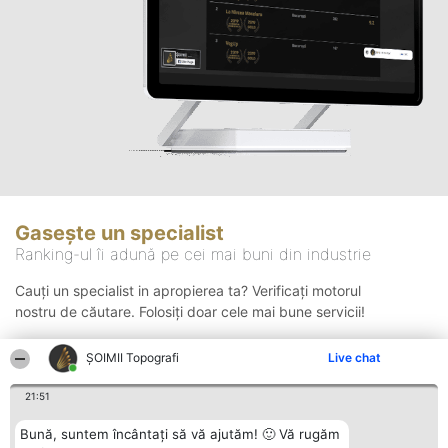
Gasește un specialist
Ranking-ul îi adună pe cei mai buni din industrie
Cauți un specialist in apropierea ta? Verificați motorul
nostru de căutare. Folosiți doar cele mai bune servicii!
ȘOIMII Topografi
Live chat
Căutare
21:51
Bună, suntem încântați să vă ajutăm! 🙂 Vă rugăm