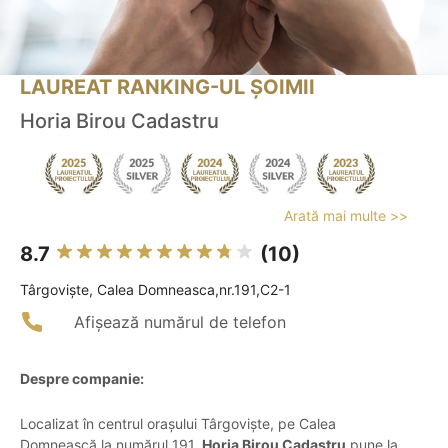
LAUREAT RANKING-UL ȘOIMII
Horia Birou Cadastru
Arată mai multe >>
8.7
(10)
Târgovişte, Calea Domneasca,nr.191,C2-1
Afișează numărul de telefon
Despre companie:
Localizat în centrul orașului Târgoviște, pe Calea
Domnească la numărul 191,
Horia Birou Cadastru
pune la