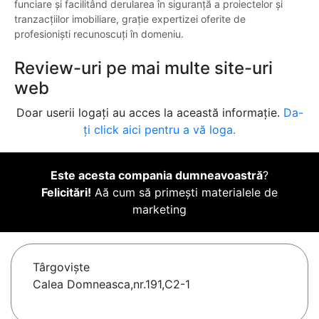
funciare și facilitând derularea în siguranță a proiectelor și
tranzacțiilor imobiliare, grație expertizei oferite de
profesioniști recunoscuți în domeniu.
Review-uri pe mai multe site-uri
web
Doar userii logați au acces la această informație.
Da-
ți click aici pentru a vă loga.
Este acesta compania dumneavoastră
?
Felicitări!
Aă cum să primești materialele de
marketing
Târgovişte
Calea Domneasca,nr.191,C2-1