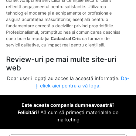
dorite. Adaptarea serviciilor la cerințele fiecărui client
reflectă angajamentul pentru satisfacție. Utilizarea
tehnologiei moderne și a echipamentelor profesionale
asigură acuratețea măsurătorilor, esențială pentru o
fundamentare corectă a deciziilor privind proprietățile.
Profesionalismul, promptitudinea și comunicarea deschisă
contribuie la reputația
Cadastral Cris
ca furnizor de
servicii calitative, cu impact real pentru clienții săi.
Review-uri pe mai multe site-uri
web
Doar userii logați au acces la această informație.
Da-
ți click aici pentru a vă loga.
Este acesta compania dumneavoastră
?
Felicitări!
Aă cum să primești materialele de
marketing