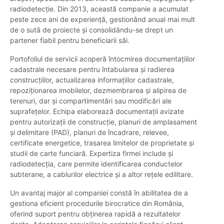
radiodetecție. Din 2013, această companie a acumulat
peste zece ani de experiență, gestionând anual mai mult
de o sută de proiecte și consolidându-se drept un
partener fiabil pentru beneficiarii săi.
Portofoliul de servicii acoperă întocmirea documentațiilor
cadastrale necesare pentru întabularea și radierea
construcțiilor, actualizarea informațiilor cadastrale,
repoziționarea imobilelor, dezmembrarea și alipirea de
terenuri, dar și compartimentări sau modificări ale
suprafețelor. Echipa elaborează documentații avizate
pentru autorizații de construcție, planuri de amplasament
și delimitare (PAD), planuri de încadrare, relevee,
certificate energetice, trasarea limitelor de proprietate și
studii de carte funciară. Expertiza firmei include și
radiodetecția, care permite identificarea conductelor
subterane, a cablurilor electrice și a altor rețele edilitare.
Un avantaj major al companiei constă în abilitatea de a
gestiona eficient procedurile birocratice din România,
oferind suport pentru obținerea rapidă a rezultatelor