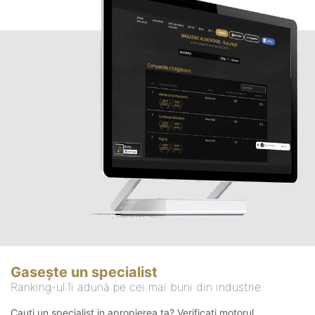
Gasește un specialist
Ranking-ul îi adună pe cei mai buni din industrie
Cauți un specialist in apropierea ta? Verificați motorul