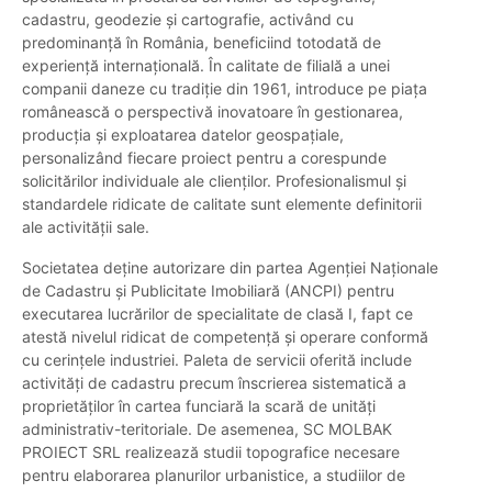
cadastru, geodezie și cartografie, activând cu
predominanță în România, beneficiind totodată de
experiență internațională. În calitate de filială a unei
companii daneze cu tradiție din 1961, introduce pe piața
românească o perspectivă inovatoare în gestionarea,
producția și exploatarea datelor geospațiale,
personalizând fiecare proiect pentru a corespunde
solicitărilor individuale ale clienților. Profesionalismul și
standardele ridicate de calitate sunt elemente definitorii
ale activității sale.
Societatea deține autorizare din partea Agenției Naționale
de Cadastru și Publicitate Imobiliară (ANCPI) pentru
executarea lucrărilor de specialitate de clasă I, fapt ce
atestă nivelul ridicat de competență și operare conformă
cu cerințele industriei. Paleta de servicii oferită include
activități de cadastru precum înscrierea sistematică a
proprietăților în cartea funciară la scară de unități
administrativ-teritoriale. De asemenea, SC MOLBAK
PROIECT SRL realizează studii topografice necesare
pentru elaborarea planurilor urbanistice, a studiilor de