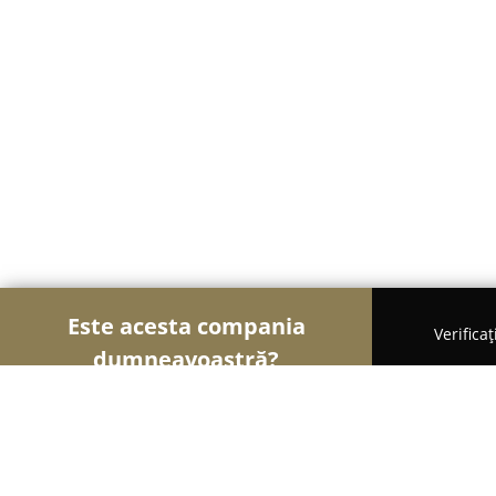
Este acesta compania
Verifica
dumneavoastră?
Șoimii Topografi
Topografii, Cadastru, Geodezie 