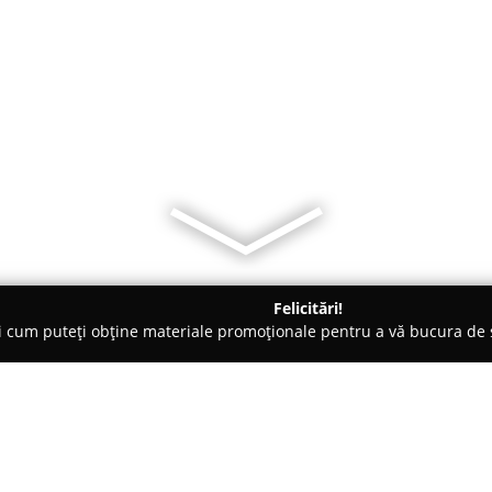
Felicitări!
ți cum puteți obține materiale promoționale pentru a vă bucura d
- Sibiu
SC Topo Almamed Feier SRL