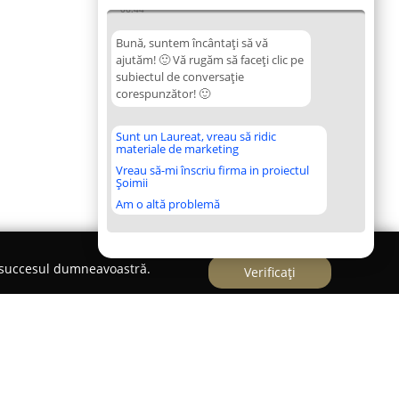
06:44
Bună, suntem încântați să vă
ajutăm! 🙂 Vă rugăm să faceți clic pe
subiectul de conversație
corespunzător! 🙂
Sunt un Laureat, vreau să ridic
materiale de marketing
Vreau să-mi înscriu firma in proiectul
Șoimii
Am o altă problemă
e succesul dumneavoastră.
Verificați