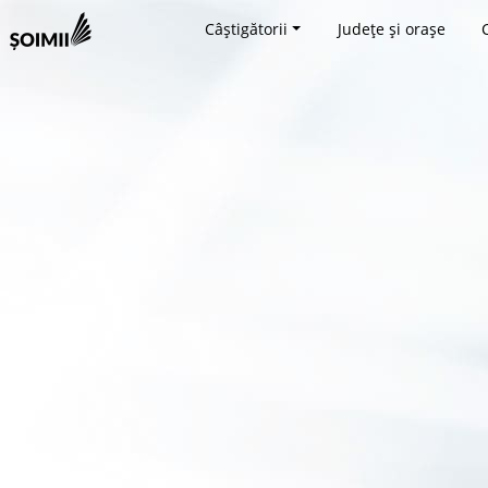
Câștigătorii
Județe și orașe