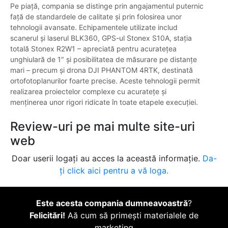
Pe piață, compania se distinge prin angajamentul puternic
față de standardele de calitate și prin folosirea unor
tehnologii avansate. Echipamentele utilizate includ
scanerul și laserul BLK360, GPS-ul Stonex S10A, stația
totală Stonex R2W1 – apreciată pentru acuratețea
unghiulară de 1″ și posibilitatea de măsurare pe distanțe
mari – precum și drona DJI PHANTOM 4RTK, destinată
ortofotoplanurilor foarte precise. Aceste tehnologii permit
realizarea proiectelor complexe cu acuratețe și
menținerea unor rigori ridicate în toate etapele execuției.
Review-uri pe mai multe site-uri
web
Doar userii logați au acces la această informație.
Da-
ți click aici pentru a vă loga.
Este acesta compania dumneavoastră
?
Felicitări!
Aă cum să primești materialele de
marketing