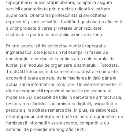
topografiei și publicității imobiliare, compania asigură
servicii caracterizate prin precizie ridicată și calitate
superioară. Orientarea profesionistă și seriozitatea
reprezintă pilonii activității, facilitând gestionarea eficientă
a unor proiecte diverse și livrarea unor rezultate
sustenabile pentru un portofoliu extins de clienți.
Printre specializările echipei se numără topografia
inginerească, care joacă un rol esențial în fazele de
construcție, contribuind la optimizarea calendarului de
lucrări și a modului de organizare a șantierului. Totodată,
TrustCAD întocmește documentații cadastrale complete,
acoperind toate etapele, de la înscrierea inițială până la
actualizările informațiilor imobiliare. Un element inovator în
oferta companiei îl reprezintă serviciile de scanare și
modelare 3D, deosebit de utile în cercetarea arhitecturală,
restaurarea clădirilor sau arhivarea digitală, asigurând o
precizie și rapiditate remarcabile. În plus, se elaborează
ortofotoplanuri detaliate pe bază de aerofotogrametrie, ce
furnizează informații vizuale exacte, compatibile cu
sistemul de proiecție Stereografic 1970.