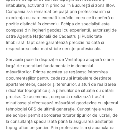
intabulare, activând în principal în București și zona Ilfov.
Compania s-a remarcat pe piață prin profesionalism și
excelența cu care execută lucrările, ceea ce îi conferă o
poziție distinctă în domeniu. Echipa de specialiști este
compusă din ingineri geodezi cu experiență, autorizați de
către Agenția Națională de Cadastru și Publicitate
Imobiliară, fapt care garantează precizie ridicată și
respectarea celor mai stricte cerințe profesionale.
Serviciile puse la dispoziție de Veritatopo acoperă o arie
largă de operațiuni fundamentale în domeniul
măsurătorilor. Printre acestea se regăsesc întocmirea
documentațiilor pentru cadastru și intabulare destinate
apartamentelor, caselor și terenurilor, alături de realizarea
ridicărilor topografice și a planurilor de situație cu detalii
precise. De asemenea, compania realizează trasări
minuțioase și efectuează măsurători geodezice cu ajutorul
tehnologiei GPS de ultimă generație. Cunoștințele vaste
ale echipei permit abordarea tuturor tipurilor de lucrări, de
la consultanță specializată până la asigurarea asistenței
topografice pe șantier. Prin profesionalism și acumularea