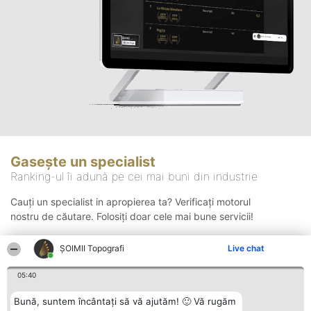
Gasește un specialist
Ranking-ul îi adună pe cei mai buni din industrie
Cauți un specialist in apropierea ta? Verificați motorul
nostru de căutare. Folosiți doar cele mai bune servicii!
ȘOIMII Topografi
Live chat
Căutare
05:40
Bună, suntem încântați să vă ajutăm! 🙂 Vă rugăm