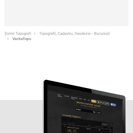
Șoimii Topografi
Topografii, Cadastru, Geodezie - Bucureşti
VeritaTopo