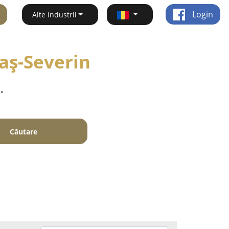
Login
Alte industrii
raş-Severin
.
Căutare