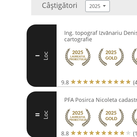
Câștigători
2025
Ing. topograf Izvānariu Denis
cartografie
Loc
I
9.8
(
PFA Posirca Nicoleta cadastr
Loc
II
8.8
(