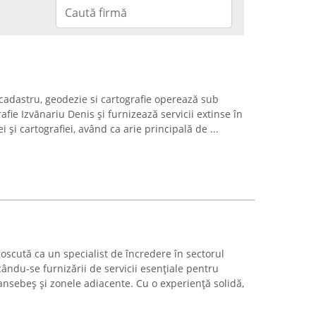
 cadastru, geodezie si cartografie operează sub
ie Izvānariu Denis și furnizează servicii extinse în
 și cartografiei, având ca arie principală de ...
oscută ca un specialist de încredere în sectorul
cându-se furnizării de servicii esențiale pentru
ansebeș și zonele adiacente. Cu o experiență solidă,