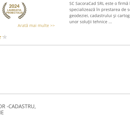
SC SacoraCad SRL este o firmă 
specializează în prestarea de se
geodeziei, cadastrului și carto
unor soluții tehnice ...
Arată mai multe >>
OR -CADASTRU,
IE