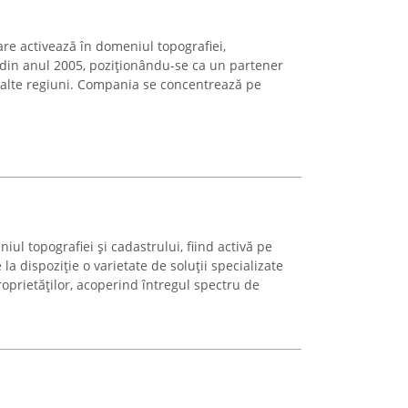
e activează în domeniul topografiei,
 din anul 2005, poziționându-se ca un partener
n alte regiuni. Compania se concentrează pe
l topografiei și cadastrului, fiind activă pe
a dispoziție o varietate de soluții specializate
oprietăților, acoperind întregul spectru de