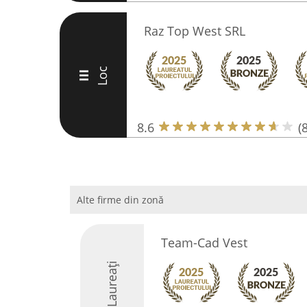
Raz Top West SRL
Loc
III
8.6
(8
Alte firme din zonă
Team-Cad Vest
Laureați