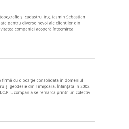
topografie și cadastru, Ing. Iasmin Sebastian
zate pentru diverse nevoi ale clienților din
tivitatea companiei acoperă întocmirea
 firmă cu o poziție consolidată în domeniul
tru și geodezie din Timișoara. Înființată în 2002
N.C.P.I., compania se remarcă printr-un colectiv