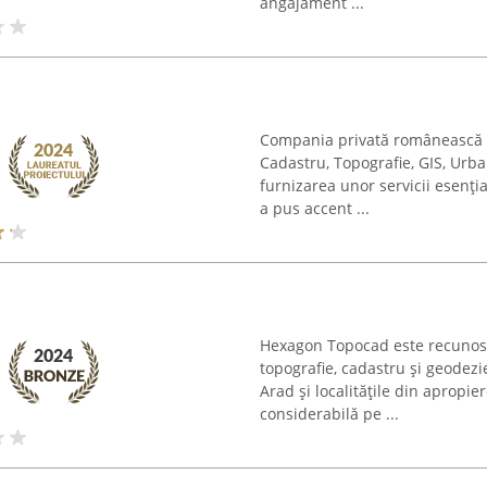
angajament ...
Compania privată românească 
Cadastru, Topografie, GIS, Urba
furnizarea unor servicii esenția
a pus accent ...
Hexagon Topocad este recunoscu
topografie, cadastru și geodezi
Arad și localitățile din apropi
considerabilă pe ...