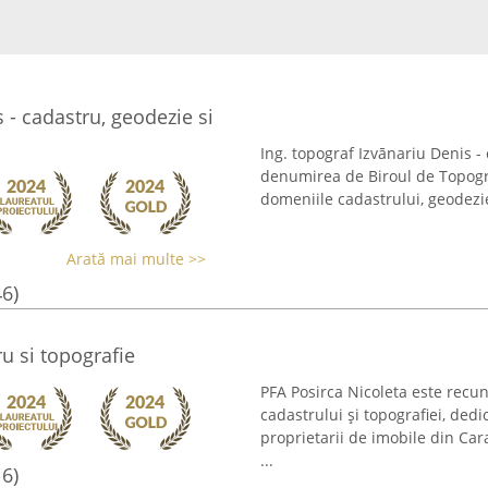
 - cadastru, geodezie si
Ing. topograf Izvānariu Denis -
denumirea de Biroul de Topograf
domeniile cadastrului, geodeziei
Arată mai multe >>
46)
u si topografie
PFA Posirca Nicoleta este recun
cadastrului și topografiei, dedi
proprietarii de imobile din Car
...
16)