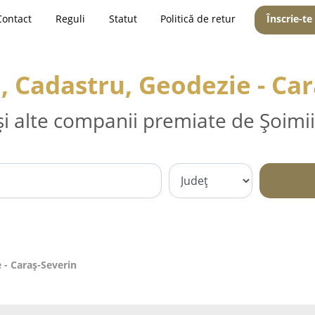
Contact
Reguli
Statut
Politică de retur
Înscrie-te
, Cadastru, Geodezie - Ca
și alte companii premiate de Șoimii
 - Caraş-Severin