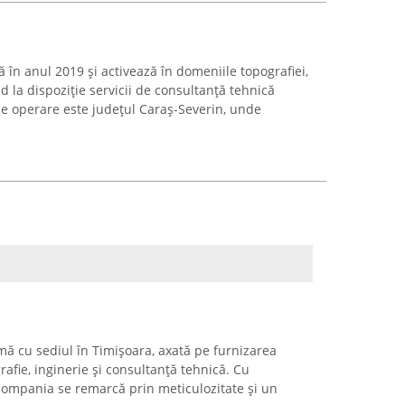
 în anul 2019 și activează în domeniile topografiei,
d la dispoziție servicii de consultanță tehnică
 de operare este județul Caraș-Severin, unde
mă cu sediul în Timișoara, axată pe furnizarea
grafie, inginerie și consultanță tehnică. Cu
compania se remarcă prin meticulozitate și un