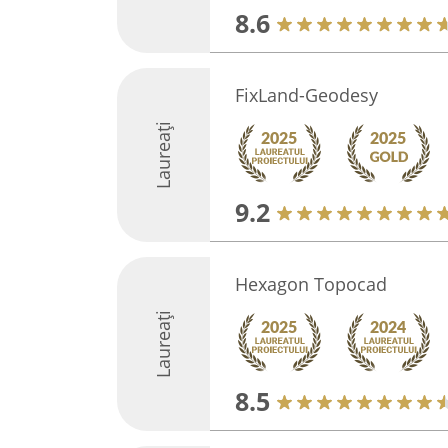
8.6
FixLand-Geodesy
Laureați
9.2
Hexagon Topocad
Laureați
8.5