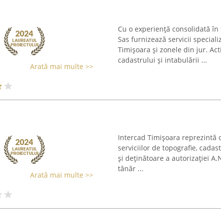
s
Cu o experiență consolidată în 
Sas furnizează servicii speciali
Timișoara și zonele din jur. Ac
cadastrului și intabulării ...
Arată mai multe >>
Intercad Timișoara reprezintă o
serviciilor de topografie, cadas
și deținătoare a autorizației A.
tânăr ...
Arată mai multe >>