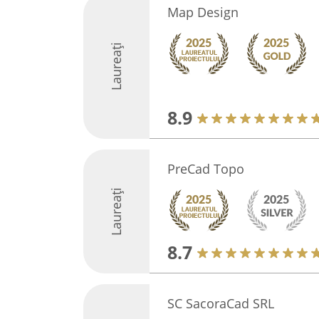
Map Design
Laureați
8.9
PreCad Topo
Laureați
8.7
SC SacoraCad SRL