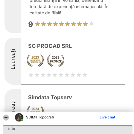
predominanță în România, beneficiind
totodată de experiență internațională. În
calitate de filială ...
9
SC PROCAD SRL
Laureați
Simdata Topserv
Laureați
ȘOIMII Topografi
Live chat
11:29